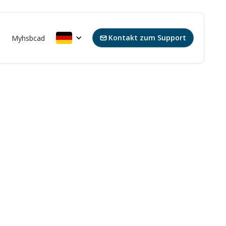
Kontakt zum Support
s
Myhsbcad
