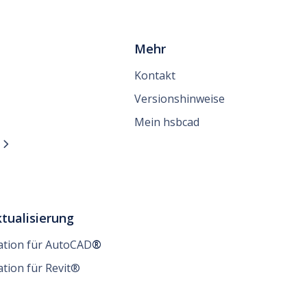
Mehr
Kontakt
Versionshinweise
Mein hsbcad
n

tualisierung
lation für AutoCAD
®
ation für Revit®