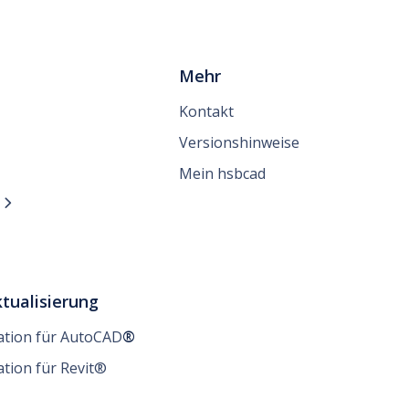
Mehr
Kontakt
Versionshinweise
Mein hsbcad
n

tualisierung
lation für AutoCAD
®
ation für Revit®