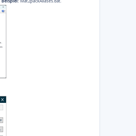
Beispiel:
Mat2packAliases.dat.