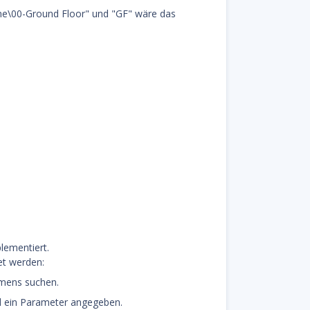
me\00-Ground Floor" und "GF" wäre das
plementiert.
et werden:
mens suchen.
rd ein Parameter angegeben.