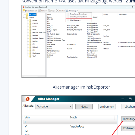
Konvention Name <>Aliases.dat hinzugefügt werden.
Zum 
Aliasmanager im hsbExporter