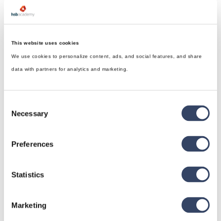
This website uses cookies
We use cookies to personalize content, ads, and social features, and share
data with partners for analytics and marketing.
Consent
Necessary
Selection
Preferences
Statistics
hsbDesign für Revit®
Allgemein
Marketing
hsbDach