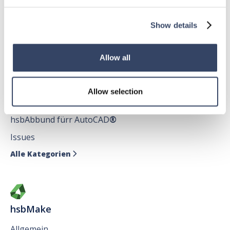
hsbDecke
Show details
Alle Kategorien

Allow all
hsbDesign für AutoCAD®
Allow selection
Allgemein
hsbAbbund fürr AutoCAD
®
Issues
Alle Kategorien

hsbMake
Allgemein