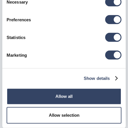
Necessary
Selection
Die neu erstellte FastenerAssembly kann jetzt mit all
ihren Komponenten mithilfe der TSLs oder
Preferences
HSB_FA_Add eingefügt werden.
Zurück zum
Anfang
Statistics
Marketing
Brauchen Sie Hilfe?
Sie können die gesuchte Antwort nicht finden? Keine
Show details
Sorge, wir sind hier, um zu helfen!
Kontakt zum Support

Allow all
Allow selection