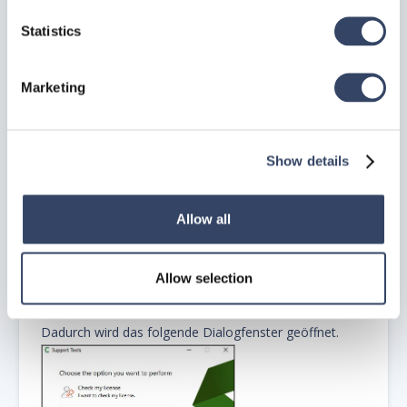
Statistics
Marketing
Schritt 6: So verwalten Sie Ihre
Lizenz und aktualisieren die
Software, nachdem Sie sich
Show details
angemeldet haben.
Nachdem Sie sich angemeldet haben und Ihre Lizenz
Allow all
verwalten möchten:
Erstellen Sie eine Desktop-Verknüpfung des
hsbSupportTools.exe
, welches Sie unter
C:\Program
Allow selection
Files\ hsbcad\ HSBComponents\ HSBSupportTools
finden.
Dadurch wird das folgende Dialogfenster geöffnet.