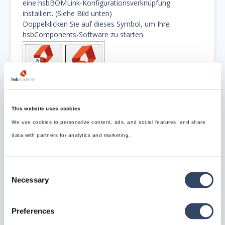
eine hsbBOMLink-Konfigurationsverknüpfung
installiert. (Siehe Bild unten)
Doppelklicken Sie auf dieses Symbol, um Ihre
hsbComponents-Software zu starten.
This website uses cookies
Schritt 5: Bei hsbComponents
We use cookies to personalize content, ads, and social features, and share
anmelden
data with partners for analytics and marketing.
Wenn Sie die hsbComponents zum ersten Mal starten,
erscheint das folgende Dialogfenster, das den
Anmeldevorgang startet.
Consent
Necessary
Selection
Hier geben Sie Ihre Anmeldeinformationen ein.
Preferences