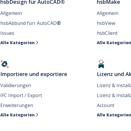
hsbDesign für AutoCAD®
hsbMake
Allgemein
Allgemein
hsbAbbund fürr AutoCAD
®
hsbView
Issues
hsbClient
Alle Kategorien
Alle Kategorie

Importiere und exportiere
Lizenz und Ak
Validierungen
Lizenz & Instal
IFC Import / Export
Lizenz & Install
Erweiterungen
Account
Alle Kategorien
Alle Kategorie
