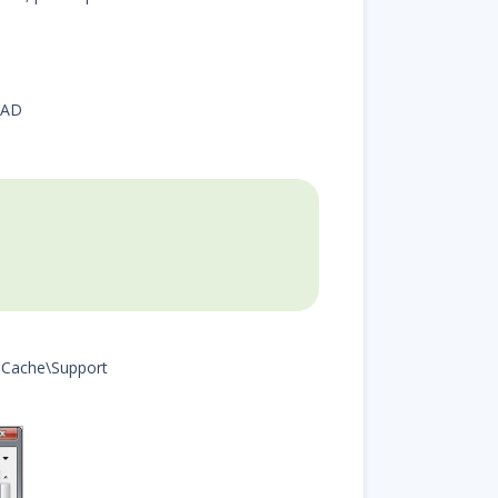
OAD
aCache\Support