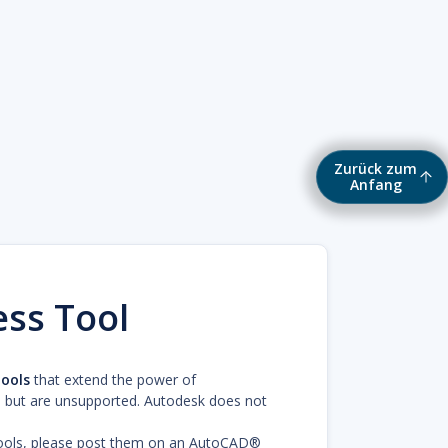
Zurück zum
Anfang
ess Tool
tools
that extend the power of
 but are unsupported. Autodesk does not
tools, please post them on an AutoCAD®