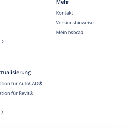
Mehr
Kontakt
Versionshinweise
Mein hsbcad
n

tualisierung
lation für AutoCAD
®
ation für Revit®
n
