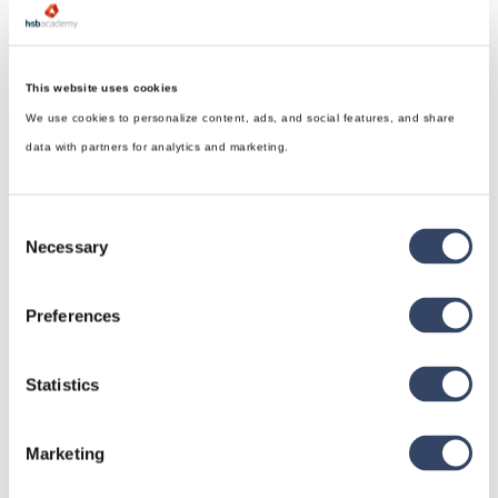
This website uses cookies
We use cookies to personalize content, ads, and social features, and share
data with partners for analytics and marketing.
Consent
Necessary
Selection
Preferences
hsbDesign für Revit®
Statistics
Allgemein
Marketing
hsbDach