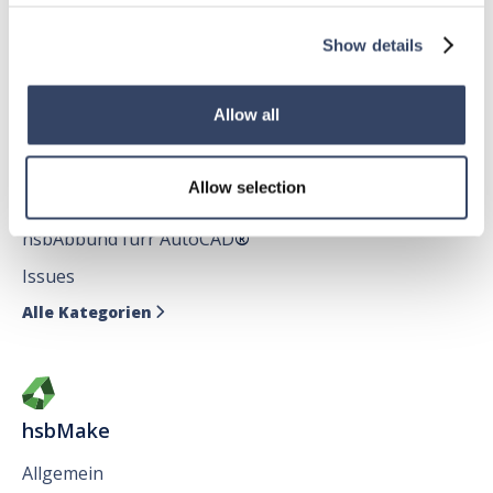
hsbDecke
Alle Kategorien

Show details
Allow all
hsbDesign für AutoCAD®
Allow selection
Allgemein
hsbAbbund fürr AutoCAD
®
Issues
Alle Kategorien

hsbMake
Allgemein