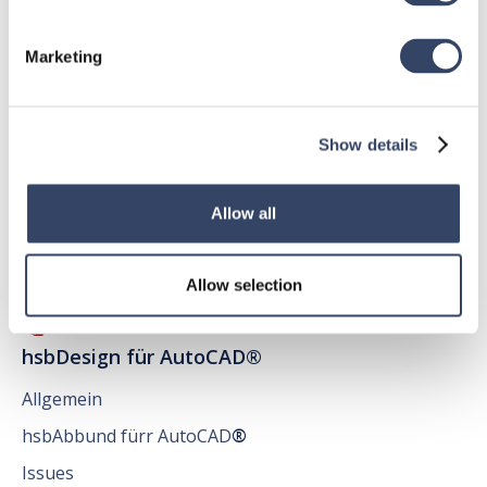
Marketing
hsbDesign für Revit®
Allgemein
Show details
hsbDach
hsbDecke
Allow all
Alle Kategorien

Allow selection
hsbDesign für AutoCAD®
Allgemein
hsbAbbund fürr AutoCAD
®
Issues