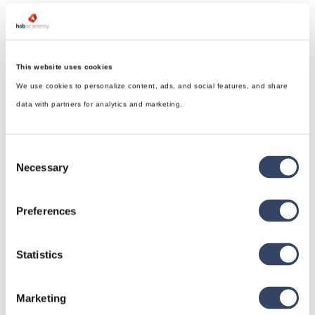
This website uses cookies
We use cookies to personalize content, ads, and social features, and share
data with partners for analytics and marketing.
Consent
Necessary
Selection
Preferences
Statistics
hsbDesign für Revit®
Allgemein
Marketing