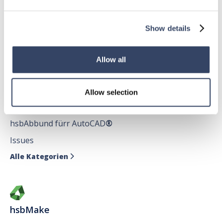
hsbDach
hsbDecke
Show details
Alle Kategorien

Allow all
hsbDesign für AutoCAD®
Allow selection
Allgemein
hsbAbbund fürr AutoCAD
®
Issues
Alle Kategorien

hsbMake