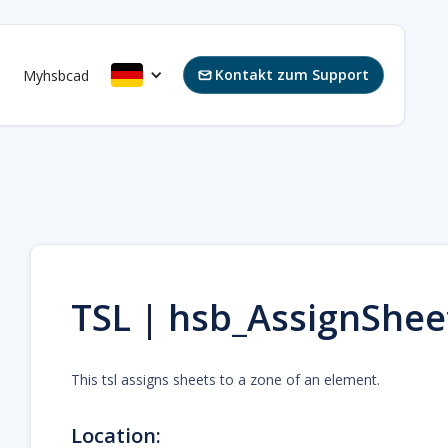
Kontakt zum Support
s
Myhsbcad

TSL | hsb_AssignShe
This tsl assigns sheets to a zone of an element.
Location: