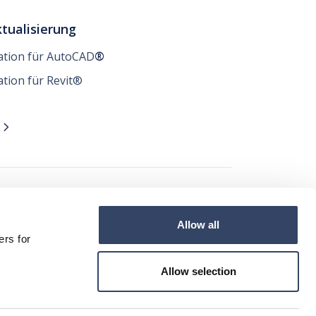
tualisierung
lation für AutoCAD
®
ation für Revit®
n

t
Allow all




ers for
Allow selection