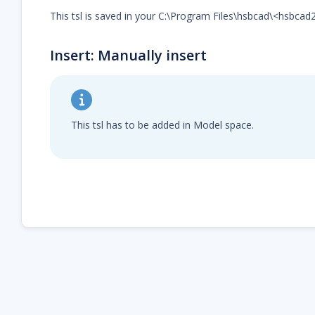
This tsl is saved in your C:\Program Files\hsbcad\<hsbca
Insert: Manually insert
This tsl has to be added in Model space.