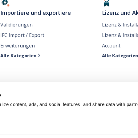
Importiere und exportiere
Lizenz und Ak
Validierungen
Lizenz & Instal
IFC Import / Export
Lizenz & Install
Erweiterungen
Account
Alle Kategorien
Alle Kategorie

e unsere Nachrichten dor
s
ize content, ads, and social features, and share data with partn