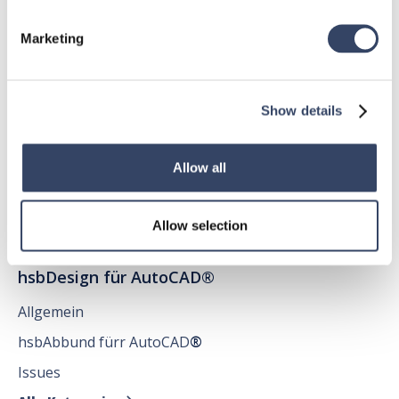
Marketing
hsbDesign für Revit®
Allgemein
Show details
hsbDach
hsbDecke
Allow all
Alle Kategorien

Allow selection
hsbDesign für AutoCAD®
Allgemein
hsbAbbund fürr AutoCAD
®
Issues