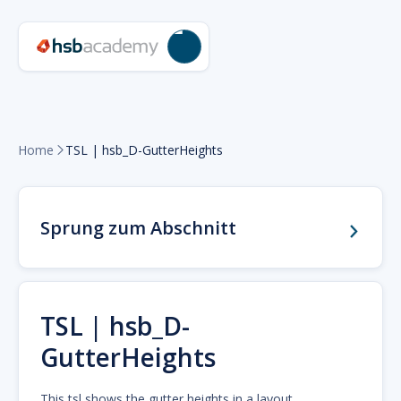
Home
TSL | hsb_D-GutterHeights

Sprung zum Abschnitt
TSL | hsb_D-
GutterHeights
This tsl shows the gutter heights in a layout.