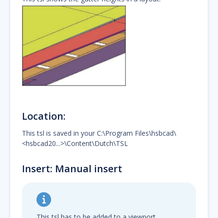
Location:
This tsl is saved in your C:\Program Files\hsbcad\
<hsbcad20...>\Content\Dutch\TSL
Insert: Manual insert
This tsl has to be added to a viewport