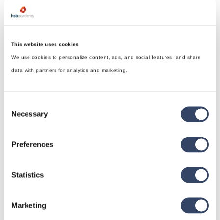
This website uses cookies
We use cookies to personalize content, ads, and social features, and share
data with partners for analytics and marketing.
Consent
Necessary
Selection
Preferences
Statistics
hsbDesign für Revit®
Allgemein
Marketing
hsbDach