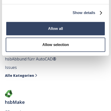
hsbDecke
Show details
Alle Kategorien

Allow all
hsbDesign für AutoCAD®
Allow selection
Allgemein
hsbAbbund fürr AutoCAD
®
Issues
Alle Kategorien

hsbMake