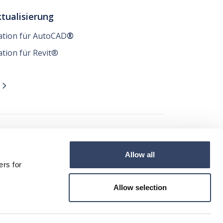
tualisierung
lation für AutoCAD
®
ation für Revit®
n

t
Allow all




ers for
Allow selection