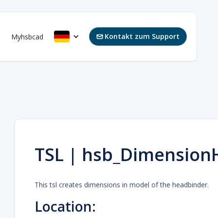
Kontakt zum Support
s
Myhsbcad

TSL | hsb_Dimension
This tsl creates dimensions in model of the headbinder.
Location: