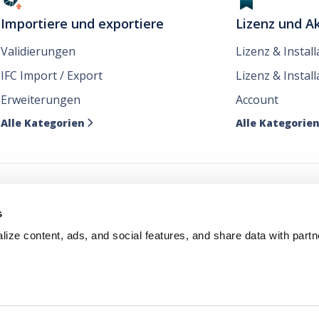
Importiere und exportiere
Lizenz und Ak
Validierungen
Lizenz & Instal
IFC Import / Export
Lizenz & Install
Erweiterungen
Account
Alle Kategorien
Alle Kategorie

e unsere Nachrichten dor
s
ize content, ads, and social features, and share data with partn