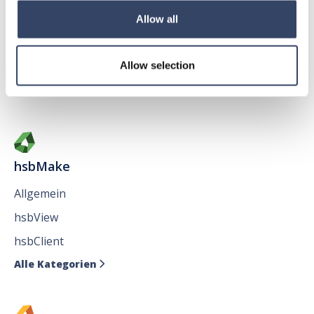
Allgemein
Allow all
hsbAbbund fürr AutoCAD
®
Allow selection
Issues
Alle Kategorien

hsbMake
Allgemein
hsbView
hsbClient
Alle Kategorien
