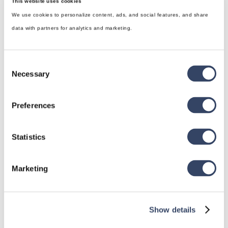
This website uses cookies
We use cookies to personalize content, ads, and social features, and share
data with partners for analytics and marketing.
Consent
Necessary
Selection
hsbDesign für Revit®
Preferences
Allgemein
hsbDach
Statistics
hsbDecke
Alle Kategorien
Marketing

Show details
hsbDesign für AutoCAD®