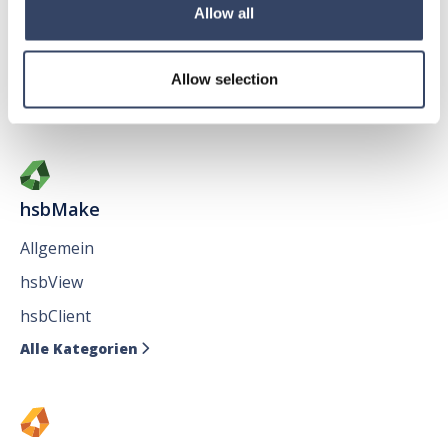
Allgemein
Allow all
hsbAbbund fürr AutoCAD
®
Issues
Allow selection
Alle Kategorien

hsbMake
Allgemein
hsbView
hsbClient
Alle Kategorien
