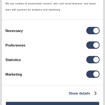
We use cookies to personalize content, ads, and social features, and share
data with partners for analytics and marketing.
Consent
Necessary
Selection
hsbDesign für Revit®
Preferences
Allgemein
hsbDach
Statistics
hsbDecke
Alle Kategorien

Marketing
Show details
hsbDesign für AutoCAD®