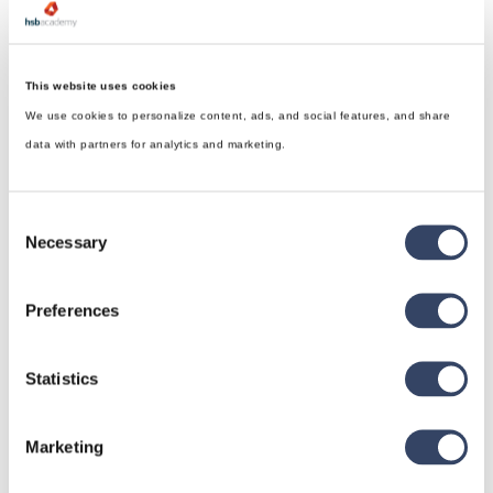
This website uses cookies
We use cookies to personalize content, ads, and social features, and share
data with partners for analytics and marketing.
Consent
Necessary
Selection
Preferences
hsbDesign für Revit®
Statistics
Allgemein
Marketing
hsbDach