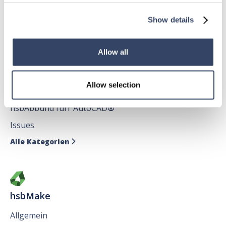
hsbDecke
Alle Kategorien

Show details
Allow all
hsbDesign für AutoCAD®
Allow selection
Allgemein
hsbAbbund fürr AutoCAD
®
Issues
Alle Kategorien

hsbMake
Allgemein