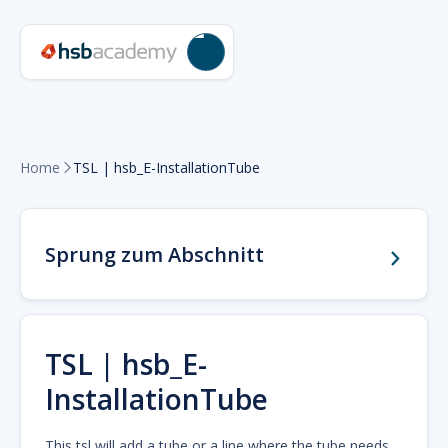
Home
TSL | hsb_E-InstallationTube

Sprung zum Abschnitt
TSL | hsb_E-
InstallationTube
This tsl will add a tube or a line where the tube needs