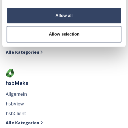
hsbDesign für AutoCAD®
Allow all
Allgemein
hsbAbbund fürr AutoCAD
®
Allow selection
Issues
Alle Kategorien

hsbMake
Allgemein
hsbView
hsbClient
Alle Kategorien
