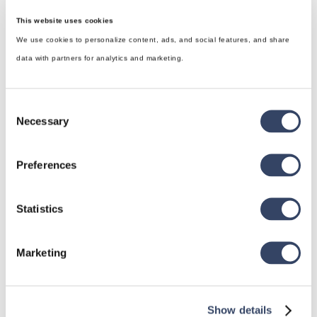
This website uses cookies
We use cookies to personalize content, ads, and social features, and share
data with partners for analytics and marketing.
Consent
Necessary
Selection
Preferences
hsbDesign für Revit®
Allgemein
Statistics
hsbDach
hsbDecke
Marketing
Alle Kategorien

Show details