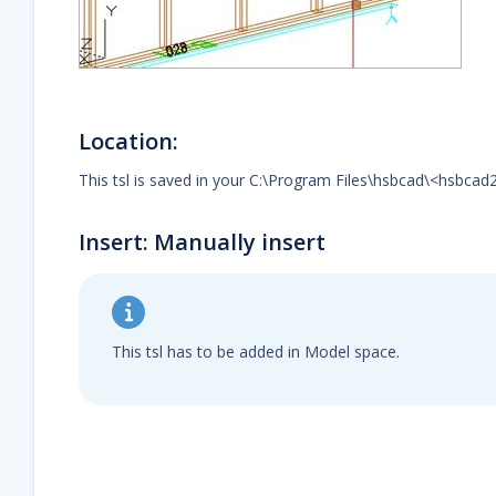
Location:
This tsl is saved in your C:\Program Files\hsbcad\<hsbcad
Insert: Manually insert
This tsl has to be added in Model space.