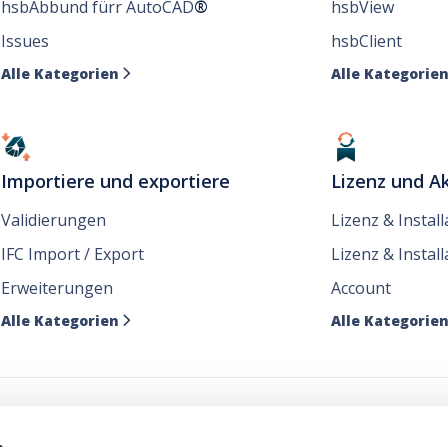
hsbAbbund fürr AutoCAD
®
hsbView
Issues
hsbClient
Alle Kategorien
Alle Kategorie

Importiere und exportiere
Lizenz und Ak
Validierungen
Lizenz & Instal
IFC Import / Export
Lizenz & Install
Erweiterungen
Account
Alle Kategorien
Alle Kategorie

e unsere Nachrichten dor
s