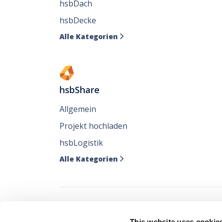
hsbDach
hsbDecke
Alle Kategorien

hsbShare
Allgemein
Projekt hochladen
hsbLogistik
Alle Kategorien

Verfolgen Sie all
This website uses cookie