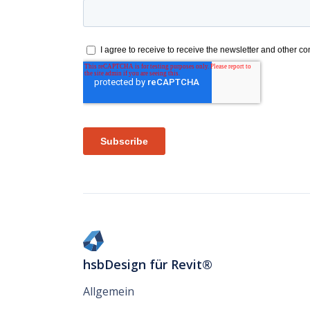
hsbDesign für Revit®
Allgemein