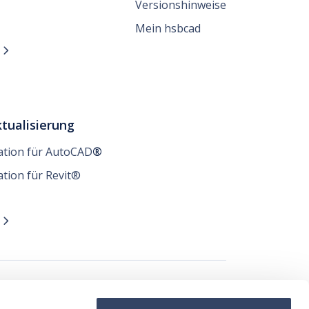
Versionshinweise
Mein hsbcad
n

tualisierung
lation für AutoCAD
®
ation für Revit®
n

t