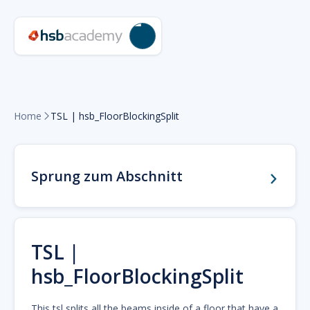
Home
TSL | hsb_FloorBlockingSplit

Sprung zum Abschnitt
TSL |
hsb_FloorBlockingSplit
This tsl splits all the beams inside of a floor that have a