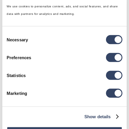
We use cookies to personalize content, ads, and social features, and share
data with partners for analytics and marketing.
Consent
Necessary
Selection
hsbDesign für Revit®
Preferences
Allgemein
hsbDach
Statistics
hsbDecke
Alle Kategorien

Marketing
Show details
hsbDesign für AutoCAD®