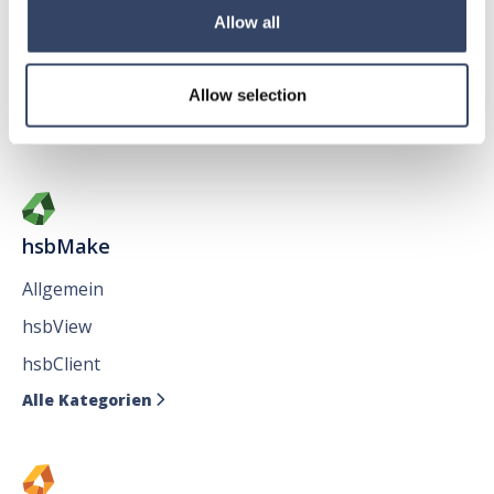
Allgemein
Allow all
hsbAbbund fürr AutoCAD
®
Issues
Allow selection
Alle Kategorien

hsbMake
Allgemein
hsbView
hsbClient
Alle Kategorien
