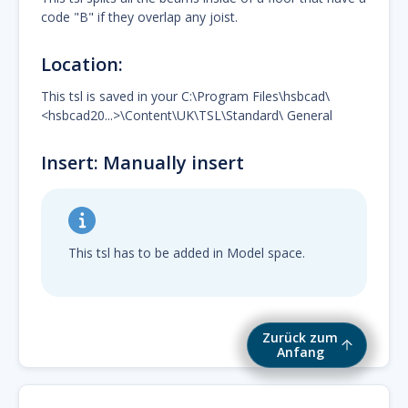
code "B" if they overlap any joist.
Location:
This tsl is saved in your C:\Program Files\hsbcad\
<hsbcad20...>\Content\UK\TSL\Standard\ General
Insert: Manually insert
This tsl has to be added in Model space.
Zurück zum
Anfang