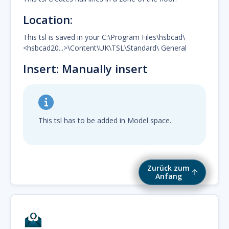
Location:
This tsl is saved in your C:\Program Files\hsbcad\
<hsbcad20...>\Content\UK\TSL\Standard\ General
Insert: Manually insert
This tsl has to be added in Model space.
Zurück zum
Anfang