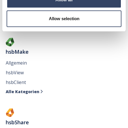
hsbAbbund fürr AutoCAD
®
Issues
Allow selection
Alle Kategorien

hsbMake
Allgemein
hsbView
hsbClient
Alle Kategorien

hsbShare