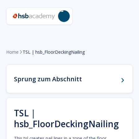
Home
TSL | hsb_FloorDeckingNailing

Sprung zum Abschnitt
TSL |
hsb_FloorDeckingNailing
This tsl creates nail lines in a zone of the floor.