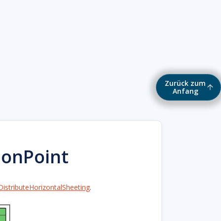
Zurück zum
Anfang
ionPoint
istributeHorizontalSheeting
.