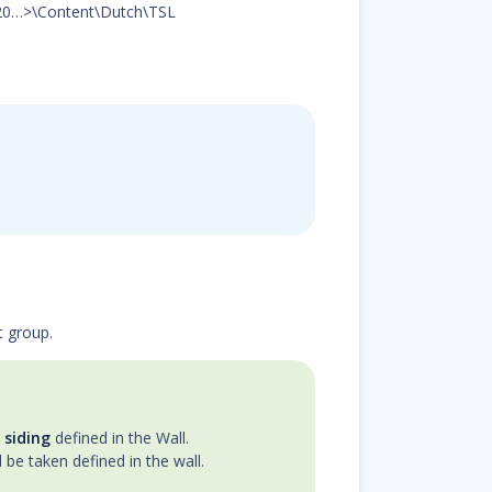
ad20…>\Content\Dutch\TSL
t group.
 siding
defined in the Wall.
l be taken defined in the wall.