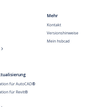
Mehr
Kontakt
Versionshinweise
Mein hsbcad
n

tualisierung
lation für AutoCAD
®
ation für Revit®