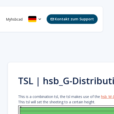
Kontakt zum Support
s
Myhsbcad

TSL | hsb_G-Distribut
This is a combination tsl, the tsl makes use of the
hsb_W-D
This tsl will set the sheeting to a certain height.