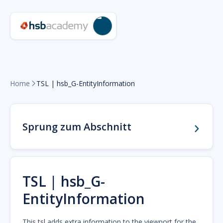
Home
TSL | hsb_G-EntityInformation

Sprung zum Abschnitt
TSL | hsb_G-
EntityInformation
This tsl adds extra information to the viewport for the