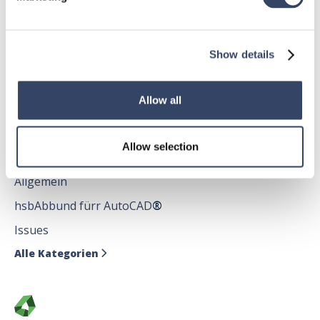
Allgemein
hsbDach
hsbDecke
Show details
Alle Kategorien

Allow all
Allow selection
hsbDesign für AutoCAD®
Allgemein
hsbAbbund fürr AutoCAD
®
Issues
Alle Kategorien
