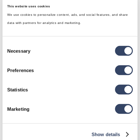
This website uses cookies
We use cookies to personalize content, ads, and social features, and share
data with partners for analytics and marketing.
Consent
Necessary
Selection
hsbDesign für Revit®
Preferences
Allgemein
Statistics
hsbDach
hsbDecke
Marketing
Alle Kategorien

Show details