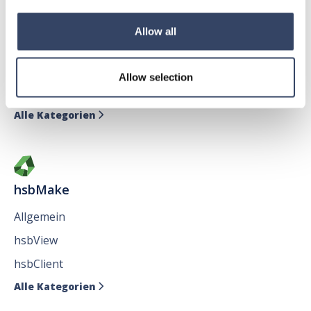
hsbDesign für AutoCAD®
Allow all
Allgemein
hsbAbbund fürr AutoCAD
®
Allow selection
Issues
Alle Kategorien

hsbMake
Allgemein
hsbView
hsbClient
Alle Kategorien
