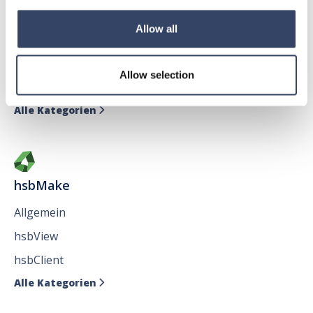
hsbDesign für AutoCAD®
Allow all
Allgemein
hsbAbbund fürr AutoCAD
®
Allow selection
Issues
Alle Kategorien

hsbMake
Allgemein
hsbView
hsbClient
Alle Kategorien
