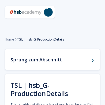
Home
TSL | hsb_G-ProductionDetails

Sprung zum Abschnitt
TSL | hsb_G-
ProductionDetails
This tsl adds details on a layout which can be specified