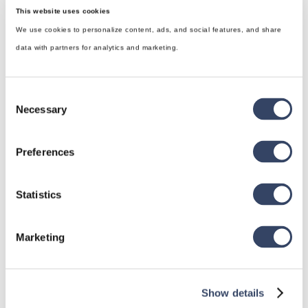
This website uses cookies
We use cookies to personalize content, ads, and social features, and share
data with partners for analytics and marketing.
Consent
Necessary
Selection
hsbDesign für Revit®
Preferences
Allgemein
Statistics
hsbDach
hsbDecke
Marketing
Alle Kategorien

Show details