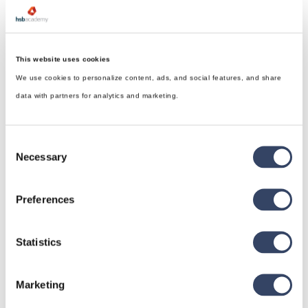
This website uses cookies
We use cookies to personalize content, ads, and social features, and share
data with partners for analytics and marketing.
Consent
Necessary
Selection
Preferences
Statistics
hsbDesign für Revit®
Allgemein
Marketing
hsbDach