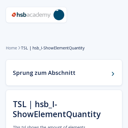
Home
TSL | hsb_I-ShowElementQuantity

Sprung zum Abschnitt
TSL | hsb_I-
ShowElementQuantity
This tsl shows the amount of elements.