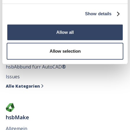
hsbDecke
Show details
Alle Kategorien

Allow all
hsbDesign für AutoCAD®
Allow selection
Allgemein
hsbAbbund fürr AutoCAD
®
Issues
Alle Kategorien

hsbMake
Allgemein