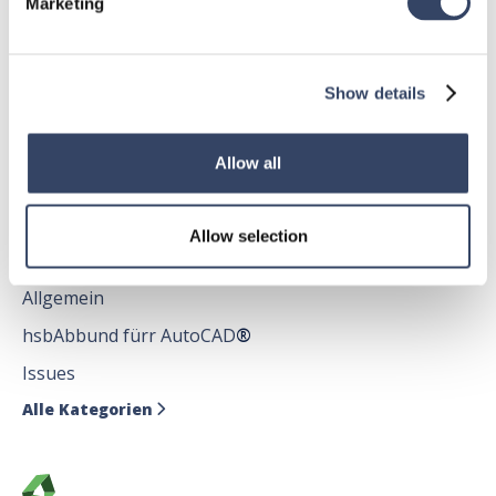
Marketing
Allgemein
hsbDach
Show details
hsbDecke
Alle Kategorien

Allow all
Allow selection
hsbDesign für AutoCAD®
Allgemein
hsbAbbund fürr AutoCAD
®
Issues
Alle Kategorien
