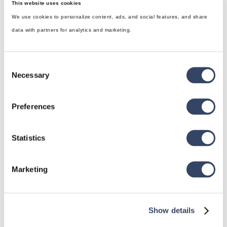
This website uses cookies
We use cookies to personalize content, ads, and social features, and share
data with partners for analytics and marketing.
Consent
Necessary
Selection
hsbDesign für Revit®
Preferences
Allgemein
hsbDach
Statistics
hsbDecke
Marketing
Alle Kategorien

Show details
hsbDesign für AutoCAD®