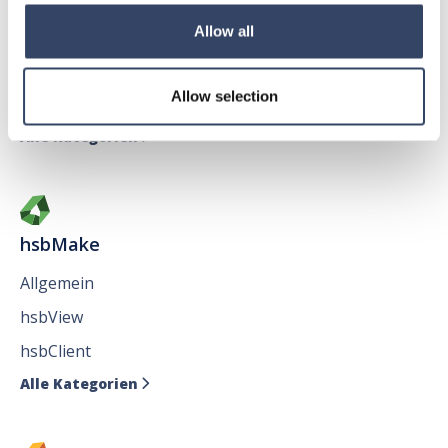
Allow all
Allgemein
hsbAbbund fürr AutoCAD
®
Allow selection
Issues
Alle Kategorien

hsbMake
Allgemein
hsbView
hsbClient
Alle Kategorien
