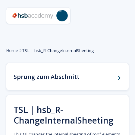
Home
TSL | hsb_R-ChangeInternalSheeting

Sprung zum Abschnitt
TSL | hsb_R-
ChangeInternalSheeting
This tsl changes the internal sheeting of roof elements.