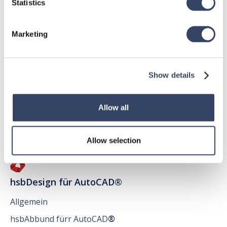
Statistics
Marketing
hsbDesign für Revit®
Show details
Allgemein
hsbDach
Allow all
hsbDecke
Alle Kategorien

Allow selection
hsbDesign für AutoCAD®
Allgemein
hsbAbbund fürr AutoCAD
®