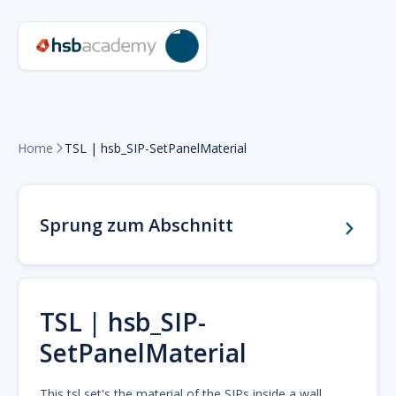
Home
TSL | hsb_SIP-SetPanelMaterial

Sprung zum Abschnitt
TSL | hsb_SIP-
SetPanelMaterial
This tsl set's the material of the SIPs inside a wall.