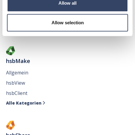
Allow all
hsbAbbund fürr AutoCAD
®
Issues
Allow selection
Alle Kategorien

hsbMake
Allgemein
hsbView
hsbClient
Alle Kategorien
