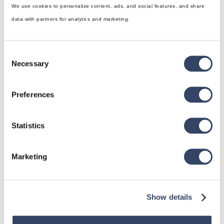
We use cookies to personalize content, ads, and social features, and share
data with partners for analytics and marketing.
Consent
Necessary
Selection
hsbDesign für Revit®
Preferences
Allgemein
hsbDach
Statistics
hsbDecke
Alle Kategorien

Marketing
Show details
hsbDesign für AutoCAD®
Allgemein