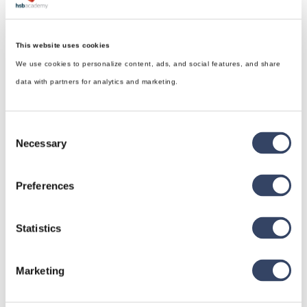
This website uses cookies
We use cookies to personalize content, ads, and social features, and share
data with partners for analytics and marketing.
Consent
Necessary
Selection
Preferences
hsbDesign für Revit®
Statistics
Allgemein
hsbDach
Marketing
hsbDecke