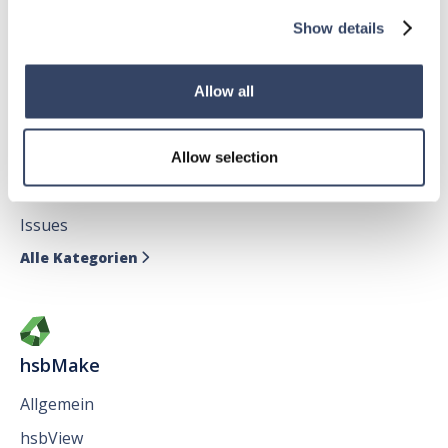
Alle Kategorien

Show details
Allow all
hsbDesign für AutoCAD®
Allgemein
Allow selection
hsbAbbund fürr AutoCAD
®
Issues
Alle Kategorien

hsbMake
Allgemein
hsbView