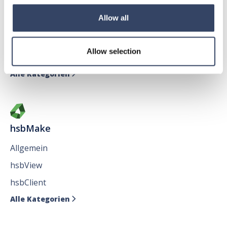
hsbDesign für AutoCAD®
Allow all
Allgemein
hsbAbbund fürr AutoCAD
®
Allow selection
Issues
Alle Kategorien

hsbMake
Allgemein
hsbView
hsbClient
Alle Kategorien
