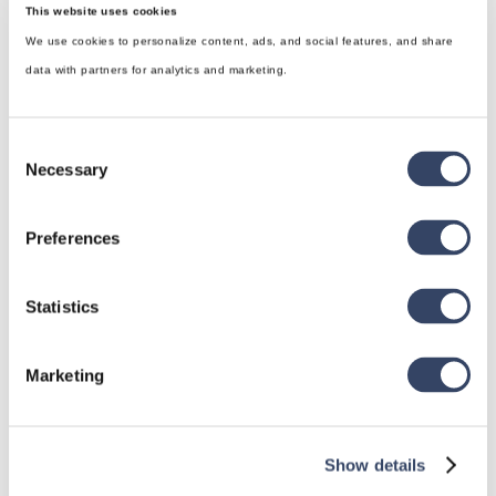
This website uses cookies
We use cookies to personalize content, ads, and social features, and share
data with partners for analytics and marketing.
Consent
Necessary
Selection
hsbDesign für Revit®
Preferences
Allgemein
Statistics
hsbDach
hsbDecke
Marketing
Alle Kategorien

Show details