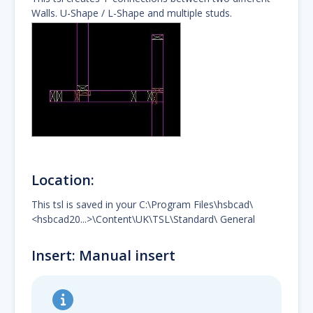
Walls. U-Shape / L-Shape and multiple studs.
Location:
This tsl is saved in your C:\Program Files\hsbcad\
<hsbcad20...>\Content\UK\TSL\Standard\ General
Insert: Manual insert