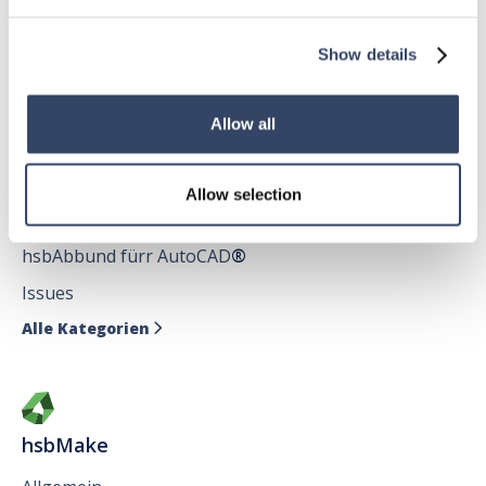
hsbDecke
Show details
Alle Kategorien

Allow all
hsbDesign für AutoCAD®
Allow selection
Allgemein
hsbAbbund fürr AutoCAD
®
Issues
Alle Kategorien

hsbMake