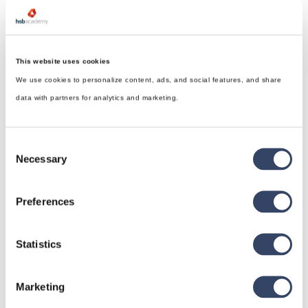
This website uses cookies
We use cookies to personalize content, ads, and social features, and share
data with partners for analytics and marketing.
Consent
Necessary
Selection
Preferences
Statistics
hsbDesign für Revit®
Allgemein
Marketing
hsbDach