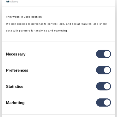
This website uses cookies
We use cookies to personalize content, ads, and social features, and share
data with partners for analytics and marketing.
Consent
Necessary
Selection
Preferences
hsbDesign für Revit®
Statistics
Allgemein
hsbDach
Marketing
hsbDecke