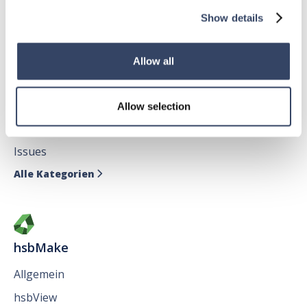
Alle Kategorien

Show details
Allow all
hsbDesign für AutoCAD®
Allgemein
Allow selection
hsbAbbund fürr AutoCAD
®
Issues
Alle Kategorien

hsbMake
Allgemein
hsbView