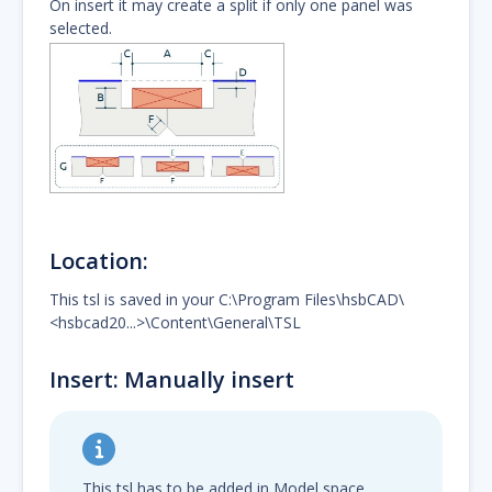
On insert it may create a split if only one panel was
selected.
Location:
This tsl is saved in your C:\Program Files\hsbCAD\
<hsbcad20...>\Content\General\TSL
Insert: Manually insert
This tsl has to be added in Model space.