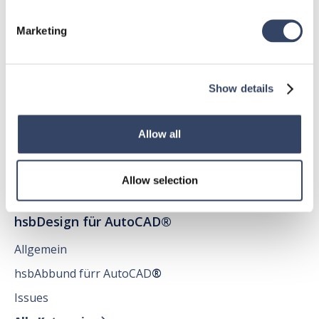
Marketing
hsbDesign für Revit®
Allgemein
Show details
hsbDach
hsbDecke
Allow all
Alle Kategorien

Allow selection
hsbDesign für AutoCAD®
Allgemein
hsbAbbund fürr AutoCAD
®
Issues