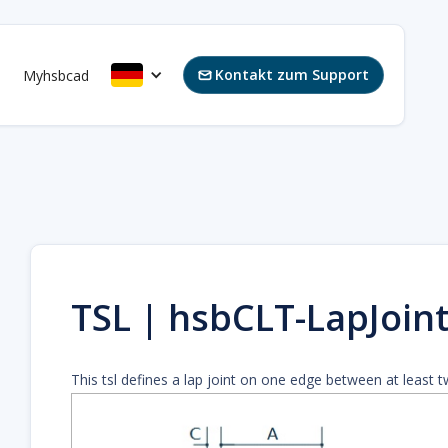
Kontakt zum Support
s
Myhsbcad

TSL | hsbCLT-LapJoin
This tsl defines a lap joint on one edge between at least t