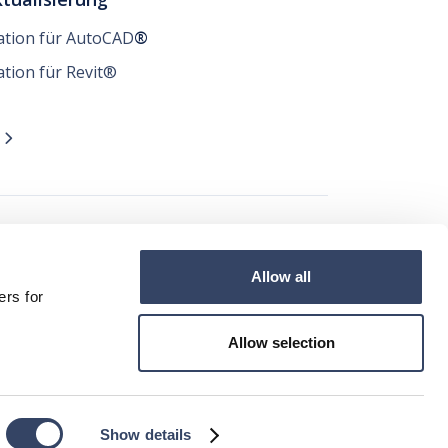
lation für AutoCAD
®
ation für Revit®
n

t
Allow all




ers for
Allow selection
ght von hsbcad ©2024
Show details