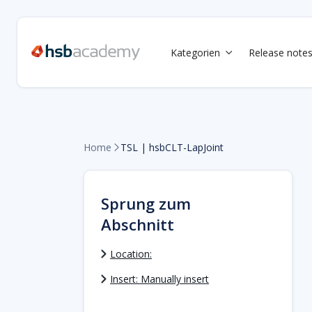
Kategorien
Release note

Home
TSL | hsbCLT-LapJoint

Sprung zum
Abschnitt
Location:
Insert: Manually insert