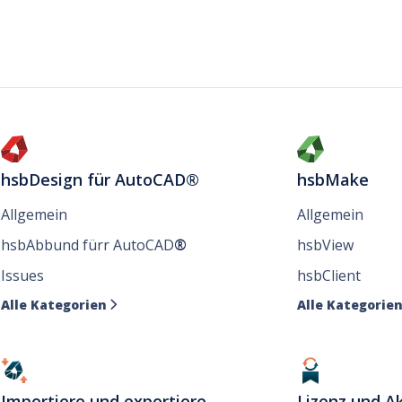
hsbDesign für AutoCAD®
hsbMake
Allgemein
Allgemein
hsbAbbund fürr AutoCAD
®
hsbView
Issues
hsbClient
Alle Kategorien
Alle Kategorie

Importiere und exportiere
Lizenz und Ak