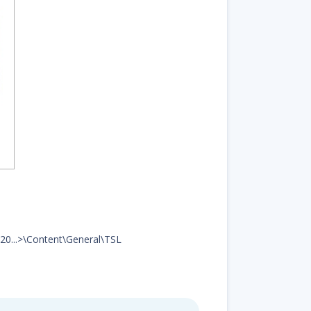
d20...>\Content\General\TSL