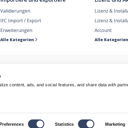
Validierungen
Lizenz & Instal
IFC Import / Export
Lizenz & Install
Erweiterungen
Account
Alle Kategorien
Alle Kategorie

e unsere Nachrichten dor
s
ize content, ads, and social features, and share data with partn
Allgemeine Geschäftsbedingungen
Cookie-Richtlinie
Copyri
Preferences
Statistics
Marketing