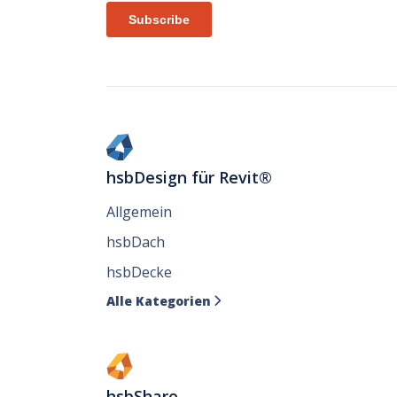
hsbDesign für Revit®
Allgemein
hsbDach
hsbDecke
Alle Kategorien

hsbShare