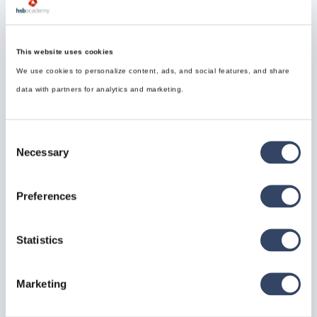
This website uses cookies
Gut zu wissen
We use cookies to personalize content, ads, and social features, and share
data with partners for analytics and marketing.
Consent
Synchronisierungsprobleme können aufgrund
Necessary
Selection
der inhärenten Merkmale der Verwendung
eines Cloud-Synchronisierungsmediums
auftreten.
Preferences
Es wäre nicht anders als bei Problemen, bei
denen mehr als eine Person gleichzeitig die
Details bearbeitet.
Statistics
Das Begrenzen von Änderungen und die
Kontrolle, wer die Wanddetails verwalten
kann, sollte Synchronisierungsprobleme
Marketing
beseitigen und ist auch in einer Nicht-Cloud-
Synchronisierungsumgebung ratsam.