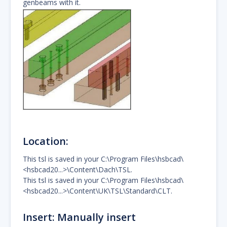
genbeams with it.
Location:
This tsl is saved in your C:\Program Files\hsbcad\
<hsbcad20...>\Content\Dach\TSL.
This tsl is saved in your C:\Program Files\hsbcad\
<hsbcad20...>\Content\UK\TSL\Standard\CLT.
Insert: Manually insert