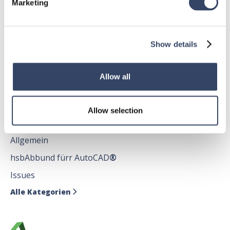
Marketing
Allgemein
hsbDach
Show details
hsbDecke
Alle Kategorien

Allow all
Allow selection
hsbDesign für AutoCAD®
Allgemein
hsbAbbund fürr AutoCAD
®
Issues
Alle Kategorien
