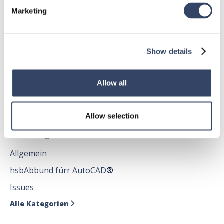
hsbDesign für Revit®
Marketing
Allgemein
hsbDach
Show details
hsbDecke
Alle Kategorien

Allow all
Allow selection
hsbDesign für AutoCAD®
Allgemein
hsbAbbund fürr AutoCAD
®
Issues
Alle Kategorien
