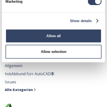
Marketing
Allgemein
hsbDach
Show details
hsbDecke
Alle Kategorien

Allow all
Allow selection
hsbDesign für AutoCAD®
Allgemein
hsbAbbund fürr AutoCAD
®
Issues
Alle Kategorien
