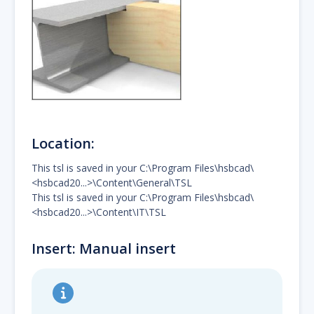
Location:
This tsl is saved in your C:\Program Files\hsbcad\
<hsbcad20...>\Content\General\TSL
This tsl is saved in your C:\Program Files\hsbcad\
<hsbcad20...>\Content\IT\TSL
Insert: Manual insert