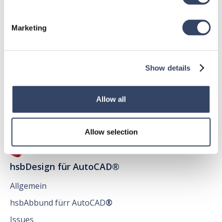
Marketing
hsbDesign für Revit®
Allgemein
Show details
hsbDach
hsbDecke
Allow all
Alle Kategorien

Allow selection
hsbDesign für AutoCAD®
Allgemein
hsbAbbund fürr AutoCAD
®
Issues