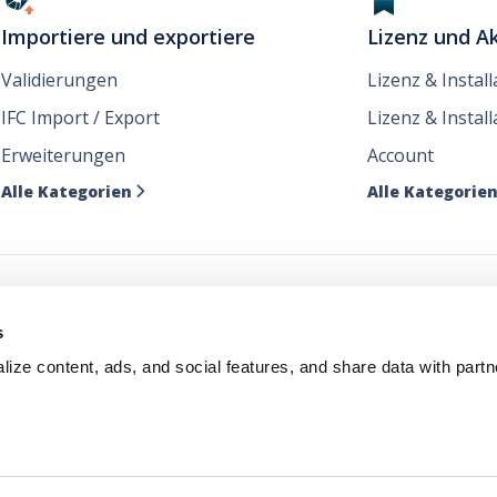
Importiere und exportiere
Lizenz und Ak
Validierungen
Lizenz & Instal
IFC Import / Export
Lizenz & Install
Erweiterungen
Account
Alle Kategorien
Alle Kategorie

e unsere Nachrichten dor
s
ize content, ads, and social features, and share data with partn