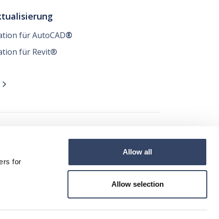
tualisierung
lation für AutoCAD
®
ation für Revit®
n

t
Allow all




ers for
Allow selection