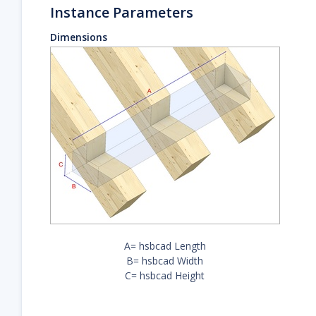
Instance Parameters
Dimensions
A= hsbcad Length
B= hsbcad Width
C= hsbcad Height