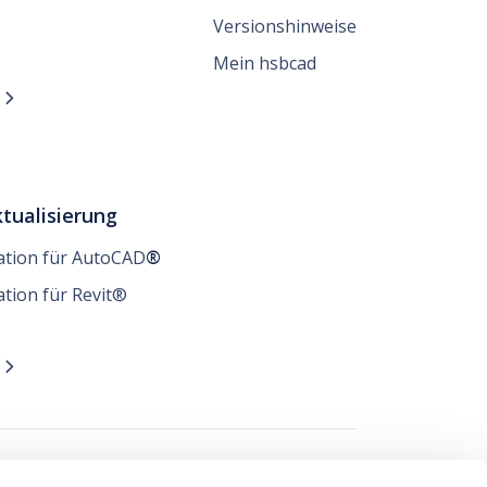
Versionshinweise
Mein hsbcad
n

tualisierung
lation für AutoCAD
®
ation für Revit®
n
