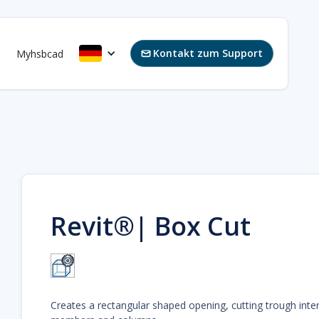
Kontakt zum Support
s
Myhsbcad

Revit®| Box Cut
Creates a rectangular shaped opening, cutting trough interv