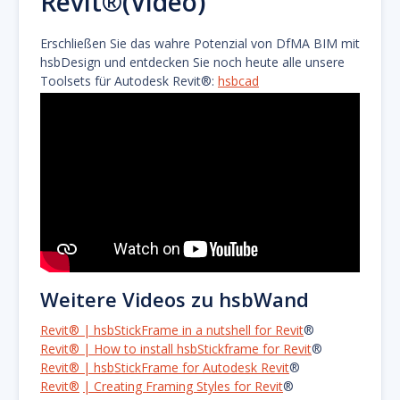
Revit®(Video)
Erschließen Sie das wahre Potenzial von DfMA BIM mit
hsbDesign und entdecken Sie noch heute alle unsere
Toolsets für Autodesk Revit®:
hsbcad
Weitere Videos zu hsbWand
Revit® | hsbStickFrame in a nutshell for Revit
®
Revit® | How to install hsbStickframe for Revit
®
Revit® | hsbStickFrame for Autodesk Revit
®
Revit®
| Creating Framing Styles for Revit
®