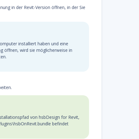
ung in der Revit-Version öffnen, in der Sie
mputer installiert haben und eine
g öffnen, wird sie möglicherweise in
ten.
eiten.
stallationspfad von hsbDesign for Revit,
lugins\hsbOnRevit.bundle befindet