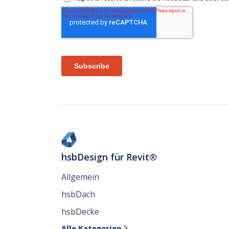
hsbDesign für Revit®
Allgemein
hsbDach
hsbDecke
Alle Kategorien
