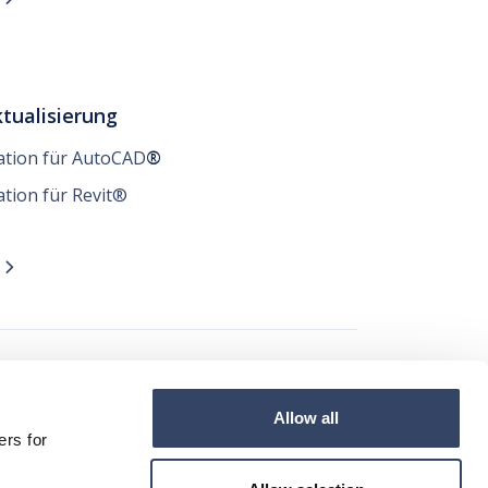
tualisierung
lation für AutoCAD
®
ation für Revit®
n

t
Allow all




ers for