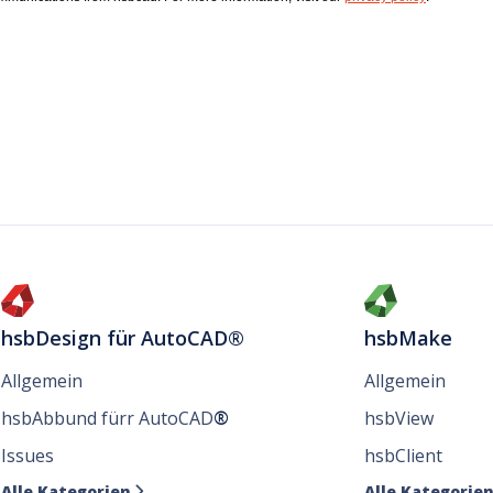
hsbDesign für AutoCAD®
hsbMake
Allgemein
Allgemein
hsbAbbund fürr AutoCAD
®
hsbView
Issues
hsbClient
Alle Kategorien
Alle Kategorie
