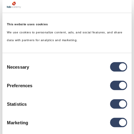
This website uses cookies
We use cookies to personalize content, ads, and social features, and share
data with partners for analytics and marketing.
Consent
Necessary
Selection
Preferences
hsbDesign für Revit®
Statistics
Allgemein
Marketing
hsbDach