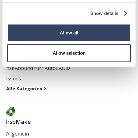
hsbDecke
Alle Kategorien

Show details
Allow all
hsbDesign für AutoCAD®
Allow selection
Allgemein
hsbAbbund fürr AutoCAD
®
Issues
Alle Kategorien

hsbMake
Allgemein