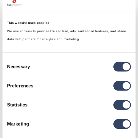
This website uses cookies
We use cookies to personalize content, ads, and social features, and share
data with partners for analytics and marketing.
Consent
Necessary
Selection
Preferences
hsbDesign für Revit®
Statistics
Allgemein
Marketing
hsbDach
hsbDecke