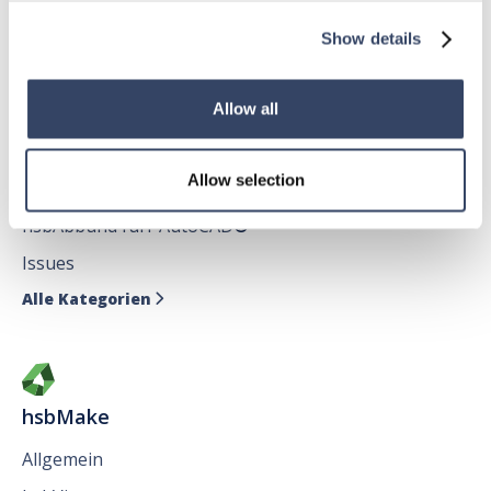
Alle Kategorien

Show details
Allow all
hsbDesign für AutoCAD®
Allow selection
Allgemein
hsbAbbund fürr AutoCAD
®
Issues
Alle Kategorien

hsbMake
Allgemein