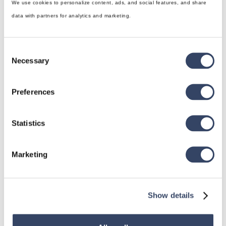
We use cookies to personalize content, ads, and social features, and share
data with partners for analytics and marketing.
Consent
Necessary
Selection
hsbDesign für Revit®
Allgemein
Preferences
hsbDach
Statistics
hsbDecke
Alle Kategorien

Marketing
hsbDesign für AutoCAD®
Show details
Allgemein