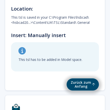
Location:
This tsl is saved in your C:\Program Files\hsbcad\
<hsbcad20...>\Content\UK\TSL\Standard\ General
Insert: Manually insert
This tsl has to be added in Model space.
Zurück zum
Anfang