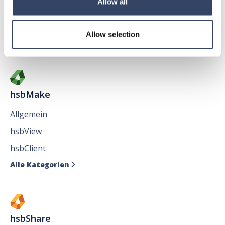
Allow all
hsbAbbund fürr AutoCAD
®
Issues
Allow selection
Alle Kategorien

hsbMake
Allgemein
hsbView
hsbClient
Alle Kategorien

hsbShare