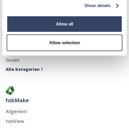
Show details
Allow all
hsbDesign für AutoCAD®
Allgemein
Allow selection
hsbAbbund fürr AutoCAD
®
Issues
Alle Kategorien

hsbMake
Allgemein
hsbView